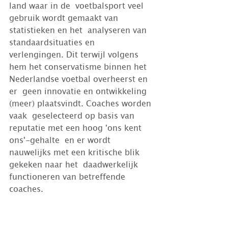
land waar in de  voetbalsport veel 
gebruik wordt gemaakt van 
statistieken en het  analyseren van 
standaardsituaties en 
verlengingen. Dit terwijl volgens  
hem het conservatisme binnen het 
Nederlandse voetbal overheerst en 
er  geen innovatie en ontwikkeling 
(meer) plaatsvindt. Coaches worden 
vaak  geselecteerd op basis van 
reputatie met een hoog 'ons kent 
ons'-gehalte  en er wordt 
nauwelijks met een kritische blik 
gekeken naar het  daadwerkelijk 
functioneren van betreffende 
coaches. 
Leiderschap
Als  het om leiderschap in de sport 