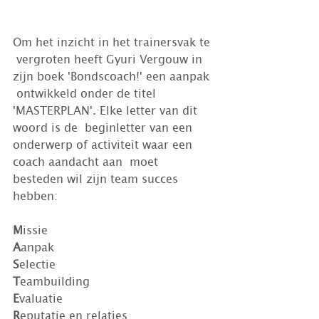
Om het inzicht in het trainersvak te 
 vergroten heeft Gyuri Vergouw in 
zijn boek 'Bondscoach!' een aanpak 
 ontwikkeld onder de titel 
'MASTERPLAN'. Elke letter van dit 
woord is de  beginletter van een 
onderwerp of activiteit waar een 
coach aandacht aan  moet 
besteden wil zijn team succes 
hebben:
M
issie
A
anpak
S
electie
T
eambuilding
E
valuatie
R
eputatie en relaties