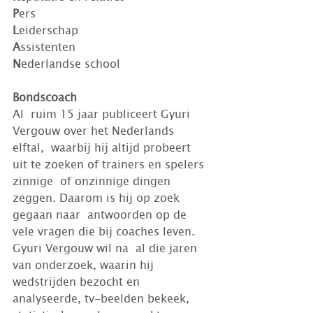
P
ers
L
eiderschap
A
ssistenten
N
ederlandse school
Bondscoach
Al  ruim 15 jaar publiceert Gyuri 
Vergouw over het Nederlands 
elftal,  waarbij hij altijd probeert 
uit te zoeken of trainers en spelers 
zinnige  of onzinnige dingen 
zeggen. Daarom is hij op zoek 
gegaan naar  antwoorden op de 
vele vragen die bij coaches leven. 
Gyuri Vergouw wil na  al die jaren 
van onderzoek, waarin hij 
wedstrijden bezocht en  
analyseerde, tv-beelden bekeek, 