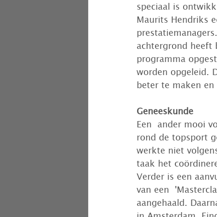
speciaal is ontwik
Maurits Hendriks e
prestatiemanagers.
achtergrond heeft 
programma opgesta
worden opgeleid. D
beter te maken en 
Geneeskunde
Een  ander mooi v
rond de topsport g
werkte niet volgen
taak het coördiner
Verder is een aanv
van een  'Mastercl
aangehaald. Daarna
in Amsterdam, Eind