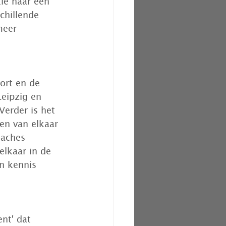
ie naar een 
chillende 
meer 
ort en de  
Leipzig en 
Verder is het 
en van elkaar 
oaches 
lkaar in de 
n kennis  
nt' dat  