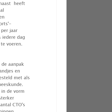
aast  heeft 
al 
en 
orts'-
per jaar 
 iedere dag 
 te voeren.
 de aanpak  
andjes en 
esteld met als 
neeskunde. 
 in de vorm 
terker  
antal CTO's 
ningen, 