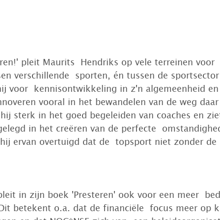
eren!' pleit Maurits  Hendriks op vele terreinen voor 
n verschillende  sporten, én tussen de sportsector
hij voor  kennisontwikkeling in z'n algemeenheid en 
noveren vooral in het bewandelen van de weg daar 
hij sterk in het goed begeleiden van coaches en ziet
gelegd in het creëren van de perfecte  omstandighe
 hij ervan overtuigd dat de  topsport niet zonder de
leit in zijn boek 'Presteren' ook voor een meer  bed
it betekent o.a. dat de financiële  focus meer op k