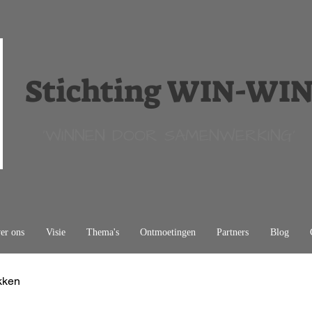
Stichting WIN-WI
'WINNEN DOOR SAMENWERKING'
er ons
Visie
Thema's
Ontmoetingen
Partners
Blog
kken