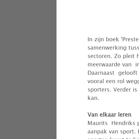
In zijn boek 'Prest
samenwerking tusse
sectoren. Zo pleit 
meerwaarde van  in
Daarnaast  gelooft 
vooral een rol weg
sporters. Verder is
kan.
Van elkaar leren
Maurits  Hendriks p
aanpak van sport. D