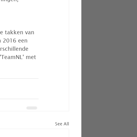
e takken van 
n 2016 een  
rschillende 
 'TeamNL' met 
See All