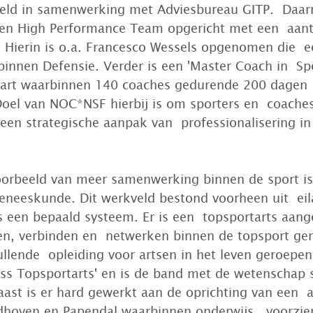
keld in samenwerking met Adviesbureau GITP.  Daarn
en High Performance Team opgericht met een  aant
 Hierin is o.a. Francesco Wessels opgenomen die  e
binnen Defensie. Verder is een 'Master Coach in  Sp
rt waarbinnen 140 coaches gedurende 200 dagen  
oel van NOC*NSF hierbij is om sporters en  coaches
een strategische aanpak van  professionalisering in
oorbeeld van meer samenwerking binnen de sport is
eneeskunde. Dit werkveld bestond voorheen uit  eil
s een bepaald systeem. Er is een  topsportarts aang
en, verbinden en  netwerken binnen de topsport ge
ullende  opleiding voor artsen in het leven geroepen
ass Topsportarts' en is de band met de wetenschap s
ast is er hard gewerkt aan de oprichting van een  a
hoven en Papendal waarbinnen onderwijs,  voorzie