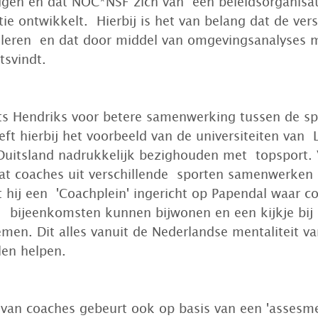
ggen en dat NOC*NSF zich van  een beleidsorganisat
ie ontwikkelt.  Hierbij is het van belang dat de vers
 leren  en dat door middel van omgevingsanalyses 
tsvindt.
its Hendriks voor betere samenwerking tussen de sp
ft hierbij het voorbeeld van de universiteiten van  
 Duitsland nadrukkelijk bezighouden met  topsport. 
at coaches uit verschillende  sporten samenwerken 
t hij een  'Coachplein' ingericht op Papendal waar c
 bijeenkomsten kunnen bijwonen en een kijkje bij e
en. Dit alles vanuit de Nederlandse mentaliteit va
len helpen.
van coaches gebeurt ook op basis van een 'assesme